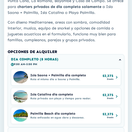
Punta Cana, La Romana, Bayahibe y Casa de Campo. Se ofrece
para
charters privados de dia completo solamente
a Isla
Saona + Palmilla, Isla Catalina o Playa Palmilla.
Con diseno Mediterranee, areas con sombra, comodidad
interior, musica, equipo de snorkel y opciones de comida o
juguetes acuaticos en el formulario, funciona muy bien para
familias, cumpleanos, parejas y grupos privados.
OPCIONES DE ALQUILER
DIA COMPLETO (8 HORAS)
9:00 AM-5:00 PM
Isla Saona + Palmilla dia completo
$2,375
Ruta el mismo dia a Saona y Palmilla.
Desde
Isla Catalina dia completo
$2,375
Ruta privada con playa y tiempo para nadar.
Desde
Palmilla Beach dia completo
$2,375
Ruta enfocada en agua clara y descanso.
Desde