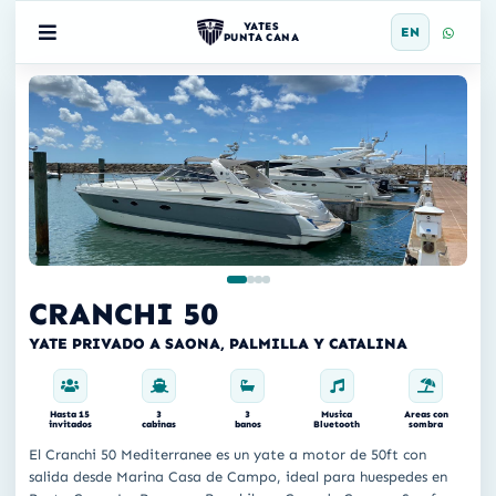
YATES
EN
PUNTA CANA
CRANCHI 50
YATE PRIVADO A SAONA, PALMILLA Y CATALINA
Hasta 15
3
3
Musica
Areas con
invitados
cabinas
banos
Bluetooth
sombra
El Cranchi 50 Mediterranee es un yate a motor de 50ft con
salida desde Marina Casa de Campo, ideal para huespedes en