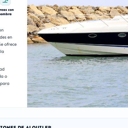
reas con
sombra
on
des en
e ofrece
la
dad
da o
 para
IONES DE ALQUILER