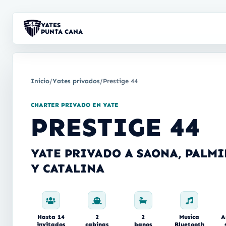
YATES
PUNTA CANA
Inicio
/
Yates privados
/
Prestige 44
CHARTER PRIVADO EN YATE
PRESTIGE 44
YATE PRIVADO A SAONA, PALMI
Y CATALINA
Hasta 14
2
2
Musica
A
invitados
cabinas
banos
Bluetooth