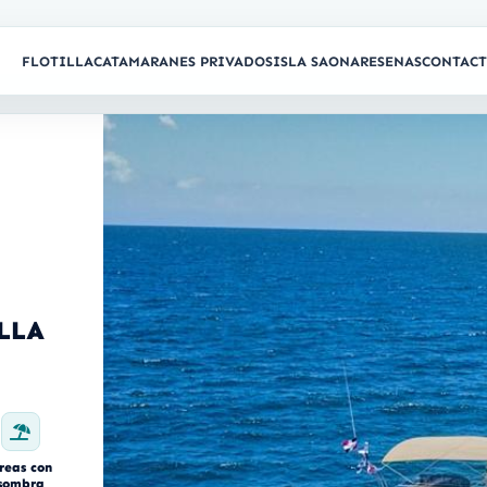
FLOTILLA
CATAMARANES PRIVADOS
ISLA SAONA
RESENAS
CONTAC
LLA
reas con
sombra