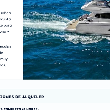
 salida
 Punta
ce para
aona +
 musica
de
a muy
dos.
IONES DE ALQUILER
IA COMPLETO (8 HORAS)