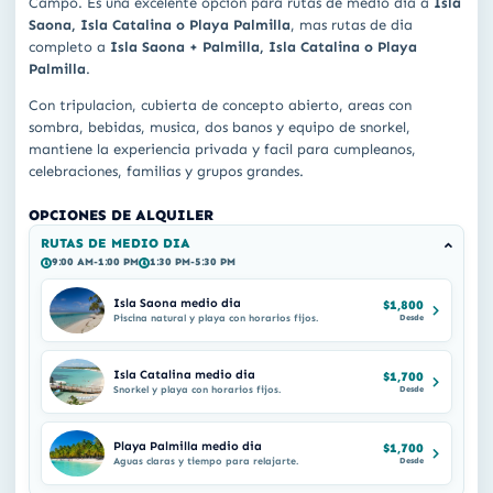
Campo. Es una excelente opcion para rutas de medio dia a
Isla
Saona, Isla Catalina o Playa Palmilla
, mas rutas de dia
completo a
Isla Saona + Palmilla, Isla Catalina o Playa
Palmilla
.
Con tripulacion, cubierta de concepto abierto, areas con
sombra, bebidas, musica, dos banos y equipo de snorkel,
mantiene la experiencia privada y facil para cumpleanos,
celebraciones, familias y grupos grandes.
OPCIONES DE ALQUILER
RUTAS DE MEDIO DIA
9:00 AM-1:00 PM
1:30 PM-5:30 PM
Isla Saona medio dia
$1,800
Piscina natural y playa con horarios fijos.
Desde
Isla Catalina medio dia
$1,700
Snorkel y playa con horarios fijos.
Desde
Playa Palmilla medio dia
$1,700
Aguas claras y tiempo para relajarte.
Desde