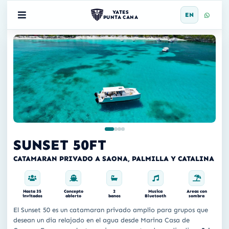
YATES
EN
PUNTA CANA
SUNSET 50FT
CATAMARAN PRIVADO A SAONA, PALMILLA Y CATALINA
Hasta 35
Concepto
2
Musica
Areas con
invitados
abierto
banos
Bluetooth
sombra
El Sunset 50 es un catamaran privado amplio para grupos que
desean un dia relajado en el agua desde Marina Casa de