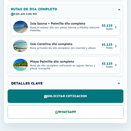
RUTAS DE DIA COMPLETO
9:00 AM-5:00 PM
Isla Saona + Palmilla dia completo
$2,125
Ruta el mismo dia con playa Saona y Piscina Natural
Desde
Palmilla.
Isla Catalina dia completo
$2,125
Ruta privada de dia completo con snorkel y playa.
Desde
Playa Palmilla dia completo
$2,125
Ruta de dia completo enfocada en aguas claras y
Desde
playa tranquila.
DETALLES CLAVE
SOLICITAR COTIZACION
WHATSAPP